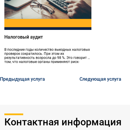
Налоговый аудит
В последние годы количество выездных налоговых
проверок сократилось. При этом их
результативность возросла до 98 %. Это говорит о
том, что налоговые органы применяют риск-
ориентированный подход: проверки назначаются
только при наличии достаточных оснований
полагать, что налогоплательщик нарушает
законодательство.
Предыдущая услуга
Следующая услуга
Контактная информация